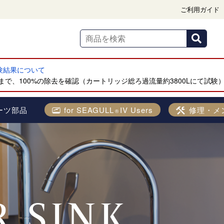
ご利用ガイド
試験結果について
で、100%の除去を確認（カートリッジ総ろ過流量約3800Lにて試験
ーツ部品
for SEAGULL
IV Users
修理・メ
®
 SINK