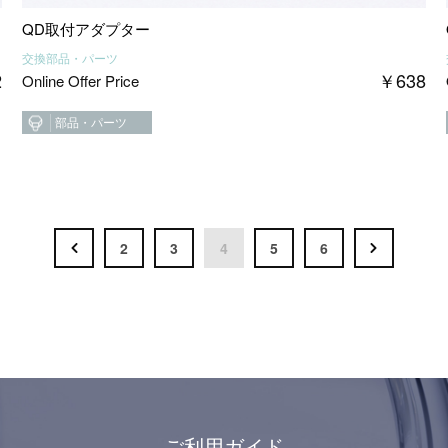
QD取付アダプター
交換部品・パーツ
2
￥
638
Online Offer Price
部品・パーツ
2
3
4
5
6