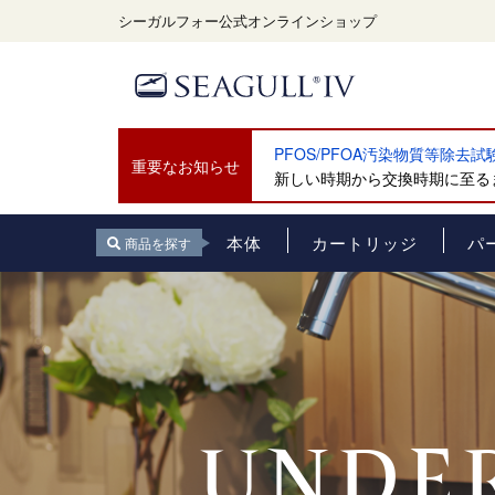
シーガルフォー公式オンラインショップ
PFOS/PFOA汚染物質等除去
重要なお知らせ
新しい時期から交換時期に至るま
本体
カートリッジ
パ
商品を探す
UNDER