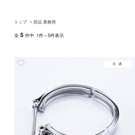
トップ
部品 業務用
5
全
件中 1件～5件表示