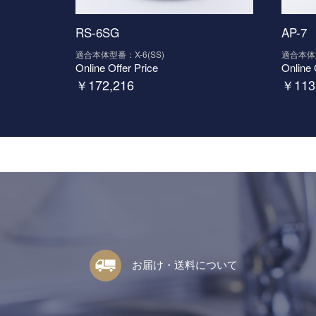
RS-6SG
AP-7
適合本体型番：X-6(SS)
適合本体型
Online Offer Price
Online 
￥
172,216
￥
113
お届け・送料について