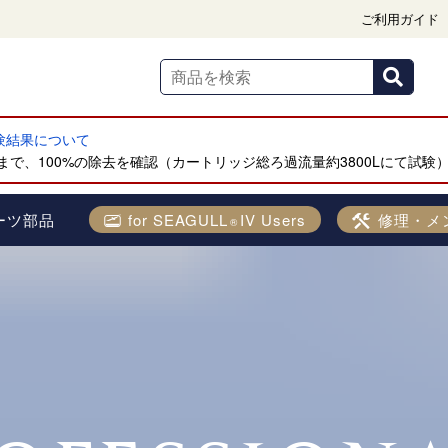
ご利用ガイド
試験結果について
で、100%の除去を確認（カートリッジ総ろ過流量約3800Lにて試験
ーツ部品
for SEAGULL
IV Users
修理・メ
®