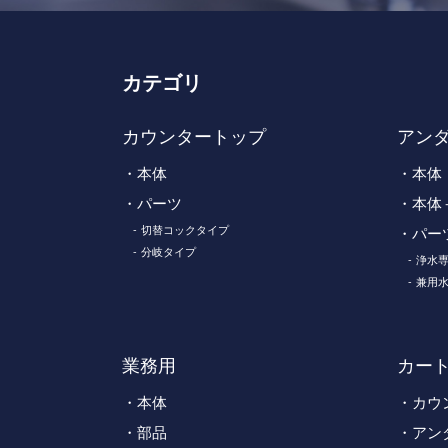
カテゴリ
カウンタートップ
アン
本体
本体
パーツ
本体
切替コックタイプ
パー
分岐タイプ
浄水
兼用
業務用
カー
本体
カウ
部品
アン