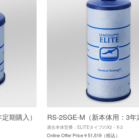
3年定期購入）
RS-2SGE-M（新本体用：3
適合本体型番：ELITEタイプのX2・X-2
￥
51,519