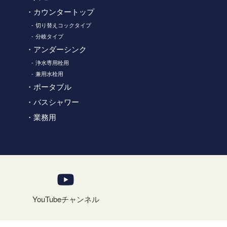
カウンタートップ
切り替えコックタイプ
分岐タイプ
アンダーシンク
浄水専用栓用
兼用水栓用
ポータブル
バスシャワー
業務用
YouTubeチャンネル