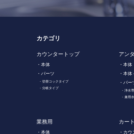
カテゴリ
カウンタートップ
アン
本体
本体
パーツ
本体
切替コックタイプ
パー
分岐タイプ
浄水
兼用
業務用
カー
本体
カウ