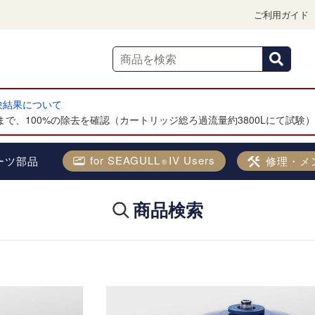
ご利用ガイド
試験結果について
で、100%の除去を確認（カートリッジ総ろ過流量約3800Lにて試験
for SEAGULL
IV Users
ーツ部品
修理・メ
®
商品検索