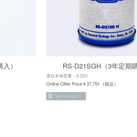
期購入）
RS-D21SGH（3年定期
適合本体型番：X-D21
￥
37,751
カートリッジ