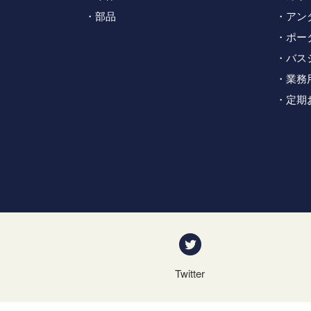
部品
アン
ポー
バス
業務
定期
Twitter