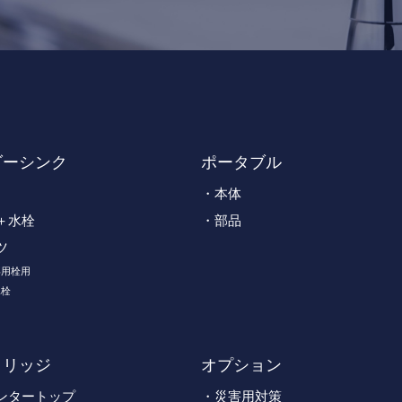
ダーシンク
ポータブル
本体
＋水栓
部品
ツ
専用栓用
水栓
トリッジ
オプション
ンタートップ
災害用対策