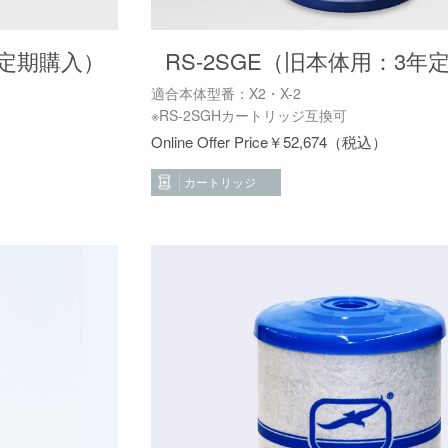
年定期購入）
RS-2SGE（旧本体用：3年
適合本体型番：X2・X-2
※RS-2SGHカートリッジ互換可
￥
52,674
カートリッジ