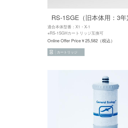
RS-1SGE（旧本体用：3
適合本体型番：X1・X-1
※RS-1SGHカートリッジ互換可
￥
25,582
カートリッジ