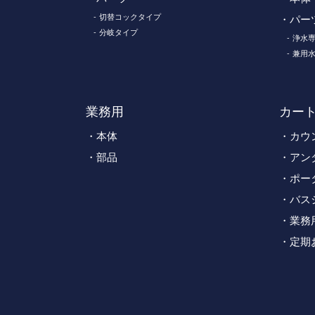
切替コックタイプ
パー
分岐タイプ
浄水
兼用
業務用
カー
本体
カウ
部品
アン
ポー
バス
業務
定期