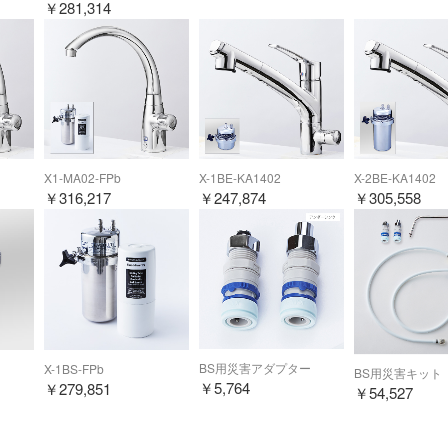
￥
281,314
X1-MA02-FPb
X-1BE-KA1402
X-2BE-KA1402
￥
316,217
￥
247,874
￥
305,558
BS用災害アダプター
X-1BS-FPb
BS用災害キット
￥
5,764
￥
279,851
￥
54,527