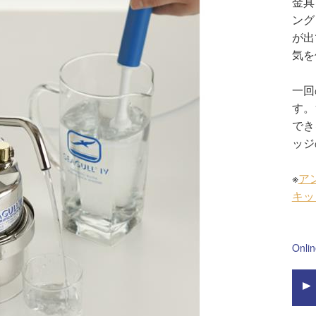
金具
ング
が出
気を
一回
す。
でき
ッジ
※
ア
キッ