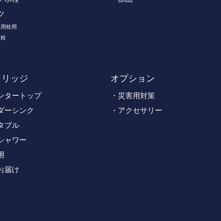
ツ
専用栓用
水栓
トリッジ
オプション
ンタートップ
災害用対策
ダーシンク
アクセサリー
タブル
シャワー
用
お届け