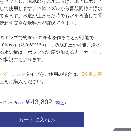
をセットし、取水部を原水に浸け、上下にポンピ
して使用します。本体ノズルから普段同様に浄水
てきます。水道が止まった時でも水をろ過して電
使わず安全な飲料水が確保できます。
のポンプで約30mlの浄水を作ることが可能で
100psig（約0.69MPa）までの加圧が可能。浄水
る水の量は、ポンプの速度や加える力、カートリ
の状況にもよります。
ンダーシンク
タイプをご使用の場合は、
BS用災害
ト
をご購入ください。
￥
43,802
カートに入れる