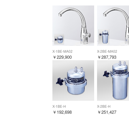
X-1BE-MA02
X-2BE-MA02
￥
229,900
￥
287,793
X-1BE-H
X-2BE-H
￥
192,698
￥
251,427