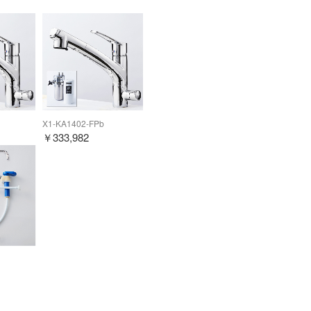
X1-KA1402-FPb
￥
333,982