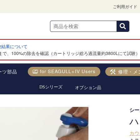
ご利用ガイド
試験結果について
で、100%の除去を確認（カートリッジ総ろ過流量約3800Lにて試験
for SEAGULL
IV Users
ーツ部品
修理・メ
®
オプション品
DSシリーズ
シー
ハ
カウ