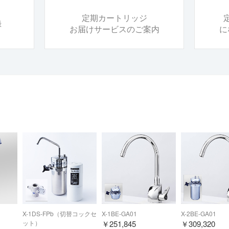
定期カートリッジ
録
お届けサービスのご案内
に
X-1DS-FPb（切替コックセ
X-1BE-GA01
X-2BE-GA01
ット）
￥
251,845
￥
309,320