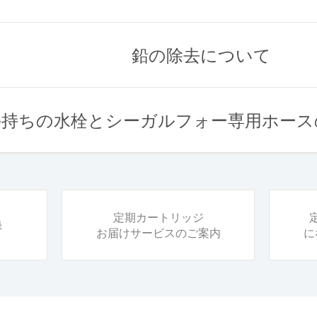
ておりますが、製造元ゼネラルエコロジー社の方針により、そ
使いいただくことができます。主な部品の材質は以下のとおり
システム
BSS-10RC
270ℓ
部に吸着剤が使用されていることが確認されているため、指定
RS-6SG
60ℓ
は、絶対に安全な自然の水
カウンタートップ用
カウンタートッ
そのような表示となっておりますが、カートリッジは独自に開
鉛の除去について
ル・ピュア（業務用）
AP-7
270ℓ
ォーは世界でたったひとつ、水を浄化する目的のためだけに、
QDホース
ノズル
システム
（業務用）
BSS-100RC
1900ℓ
レス
料水専用の浄化媒体「
ストラクチャード・マトリックス
」を搭
された浄化媒体「ストラクチャード・マトリックス」について
抗微生物素材
ポリウレタン
は、開発の第一歩から水に混入する危険性のある有害物質の除
（樹脂キャップ
、使用量の違いによりカートリッジの交換時期（浄水能力）が異なります
手持ちの水栓とシーガルフォー専用ホース
6シリーズ）
ジ内に掲載の試験結果
のとおり、RSカートリッジで、水に溶け
応しきれないものまで含め、人体に有害な物質を限りなく10
ルは通過させます。薬剤や電気などを使用せず、有害な化学物
ス化
取り除きます。
されている304ステンレス本体ユニットに加えて、接続パー
・条件においてイオン化された鉛の安定除去が必要な場合は、
の高いステンレス製へ変更しました。
定期カートリッジ
（Pb）
]をご検討ください。）
質表示法に基づく品質表示（JIS S 3201 試験結
録
お届けサービスのご案内
に
表示法において「浄水能力」は、どの浄水器メーカーも「除去
クオリティー・ラボ社（米）、アナリティカル・コンサルティン
示することになっております。 下記、家庭用品品質表示法に基
テスティングカンパニー社（米）、イスタンブール市保健事業
が、シーガルフォーの場合、80％しか除去できないというこ
リシャ）にて除去が確認されております。
1タイプの残留塩素に関して言うと、“150000リットル通水し