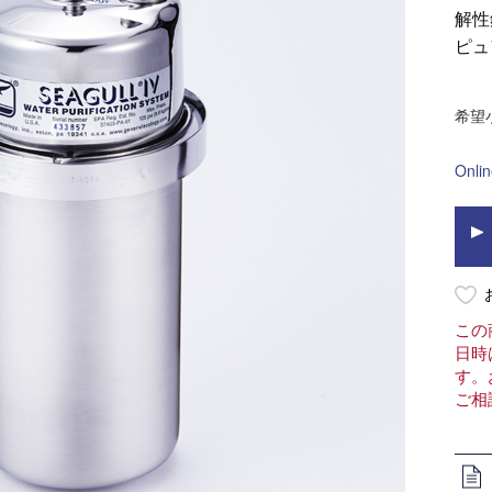
解性
ピュ
この
日時
す。
ご相