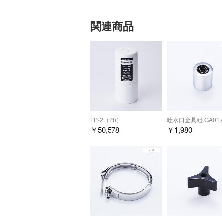
る” とお考
関連商品
ーガルフォー
2
家庭内水道配
抗微生物
と水に溶けて
浄化水への
ノズルの先
浄水器用
JISに規定
お客様がご
とんど含ま
吐水口金具組 GA0
FP-2（Pb）
￥
1,980
￥
50,578
1
実際の家庭用
浄水器用水
実態とは異
とにしまし
2
シーガルフ