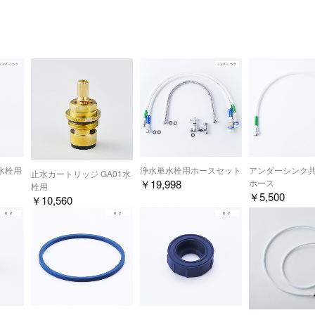
え下さい。決して最初から80％しか除去されていないわけでは
の150000リットル通水時点での残留塩素除去率は 97.5％ で
管として使用されている鉛管内の滞留水の化学物質調査の結果、
素材
いる イオン化された鉛（0.2%）に分けられることが解りま
外部からの細菌汚染に対して、抗微生物素材（青い樹脂）を採
端部や、カートリッジと本体の連結部分に使用するガスケット
水栓（元止め式）と浄水器専用ホースの組合せ及び
されている鉛は、イオン化されている溶解性鉛の除去試験法で
用意された水栓に、シーガルフォー本体を接続してご使用いた
れていないのが実態です。
1水栓用
浄水単水栓用ホースセット
アンダーシンク共
止水カートリッジ GA01水
￥
19,998
ホース
栓用
￥
5,500
￥
10,560
水道鉛管の滞留水はほとんど水に溶けない固形の鉛化合物である
栓は元止め式のものをご使用ください。
なる溶解性鉛除去を対象としているために、当社では鉛除去に
た。
ォー本体の型番は、
X-1BS
、
X-2BS
または
X-1BS-FPb
をご使用く