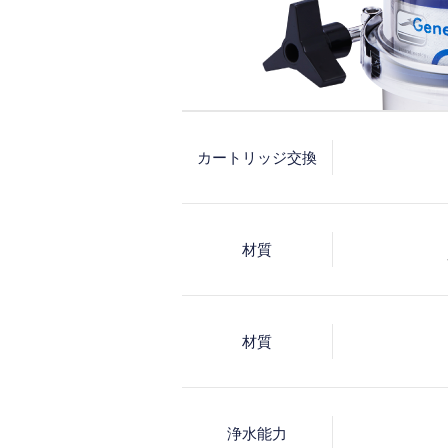
カートリッジ交換
カートリッ
材質
（約１年経
ると考えら
家庭用品品
材質
本体型番
の6項目の中
X1 または X-
X2 または X-
シーガルフォ
シーガルフォ
浄水能力
フレキシピュ