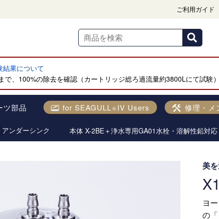
ご利用ガイド
試験結果について
で、100%の除去を確認（カートリッジ総ろ過流量約3800Lにて試験
ーツ部品
for SEAGULL
IV Users
修理・メ
®
本体 X-2BE＋浄水専用GA01水栓・溶解性鉛対応
アンダーシンク
美を
X
ヨー
の「