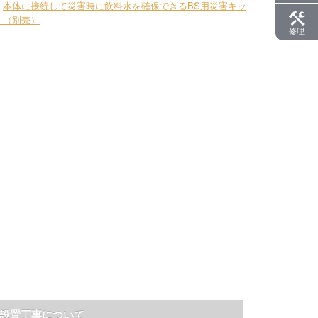
・
本体に接続して災害時に飲料水を確保できるBS用災害キッ
ト（別売）
修理
設置工事について