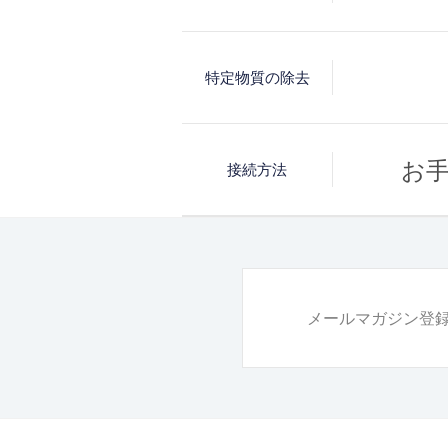
せて製造し
安心してお
バスシャワー
し材料の一
X-6 （業務用）
理想の水
と判断し、
本体ユニット
特定物質の除去
スパーク・エ
シーガルフ
バスシャワー
最高級ステン
発された飲
>
独自に開発
304シリーズ
1
トリックス
※水圧、水質
お
接続方法
（産業用は31
ホームペー
化媒体では対
※
要なミネラ
ステンレ
でを確実に
従来から採用
（特定の環境
も、耐久性
リッジ FP-2
家庭用品品
メールマガジン登
家庭用品品質
※フード・
過水量」を表
ステイツ・
っております
ル大学（ギ
例えば、X-