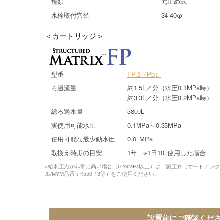
種類
元止め式
水栓取付穴径
34-40φ
＜カートリッジ＞
型番
FP-2（Pb）
ろ過流量
約1.5L／分（水圧0.1MPa時）
約3.3L／分（水圧0.2MPa時）
総ろ過水量
3800L
実使用可能水圧
0.1MPa～0.35MPa
使用可能な最少動水圧
0.01MPa
取換え時期の目安
1年 ※1日10L使用した場合
※給水圧力が非常に高い場合（0.49MPa以上）は、減圧弁（オートアング
ル/MYM品番：K550-13等）をご使用ください。
設置前にご確認くだ