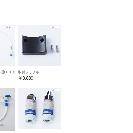
ありませんので、ご安心下さい。（シ
す。）
水に溶けない鉛化合物（99.8%）
した（当社調べ）。
用しております。
などに使用されています。
接続の留意点
評価されており、通常は水道水中にはほ
だくことができます。
通OUT側
取付フック板
￥
3,839
にもかかわらず、JIS試験方法は
ついての品質表示をあえて行わないこ
ださい。