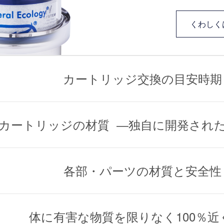
くわしく
カートリッジ交換の目安時期
ジは約１年が交換の目安です。
カートリッジの材質 ―独自に開発され
つ前に水量が落ちてきた場合、水質や水圧など使用環境により
れます。その場合は、早めのカートリッジ交換をおすすめいた
質表示法では、ろ材の指定用語として「活性炭・織布・不織布
各部・パーツの材質と安全性
対応カートリッジ品番
1日の浄
から適合するものを選んで表示することとされています。
1タイプ
RS-1SGH
10ℓ
2タイプ
RS-2SGH
20ℓ
ーのろ材（カートリッジ）に関しては、FDA（米国食品医薬
ー各部・パーツは、FDA（米国食品医薬品局）の認可を受け
体に有害な物質を限りなく100％近
ア（溶解性鉛対応カートリッジ）
FP-2（Pb）
10ℓ