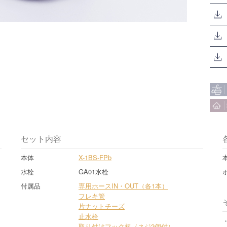
セット内容
本体
X-1BS-FPb
水栓
GA01水栓
付属品
専用ホースIN・OUT（各1本）
フレキ管
片ナットチーズ
止水栓
取り付けフック板（ネジ2個付）