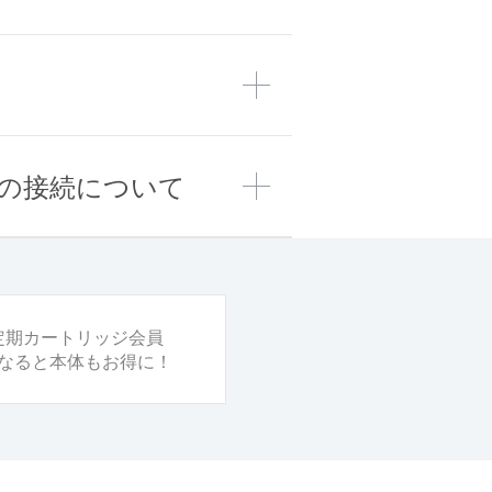
の詳細は公開されておりません。しか
です。
100t
ろ材用語の中で「活性炭」が適合する
23t
プ用
カートリッジ不織布
発された浄化媒体を使用しています。
100t
米国ゼネラルエコロジー社によって開
（外側の白い紙）
700t
載しています。ストラクチャード・マ
ポリプロピレン
去を目的に設計されています。他の浄
）
。
の接続について
ない固形の鉛化合物は除去可能です。
0％近く除去します。しかも、体に必
質はおろか、細菌・ウィルスに至るま
ツやカウンタートップタイプのノズル
フレキシピュア[
溶解性鉛対応カート
定期カートリッジ会員
果）
なると本体もお得に！
能力が80％に下がった時点での総ろ
グ・サービス社（米）、ユナイテッド
づく表記で、表の除去率は80％とな
管理局研究所（トルコ）、アリストテ
とではありません。
た時点で、やっと除去率が80％まで下が