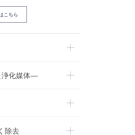
はこちら
た浄化媒体―
カートリッジが目詰まりを起こしてい
します。）
・多孔質平膜・中空糸膜・逆浸透膜」
※
水使用料目安
カートリッジ総ろ過流量
3800ℓ
7600ℓ
品局）にて認可された材質を組み合わ
ている材質を使用しておりますので、
く除去
3800ℓ