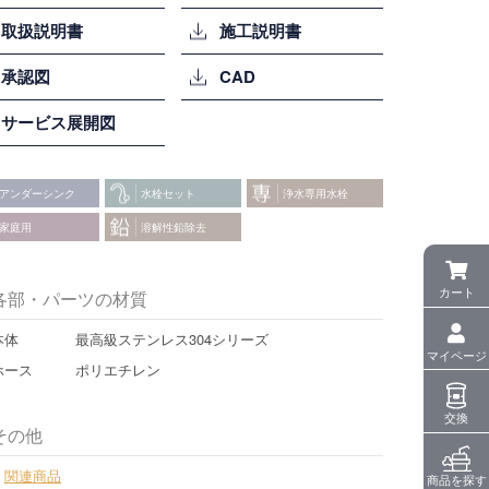
取扱説明書
施工説明書
承認図
CAD
サービス展開図
アンダーシンク
水栓セット
浄水専用水栓
家庭用
溶解性鉛除去
カート
各部・パーツの材質
本体
最高級ステンレス304シリーズ
マイページ
ホース
ポリエチレン
交換
その他
・
関連商品
商品を探す