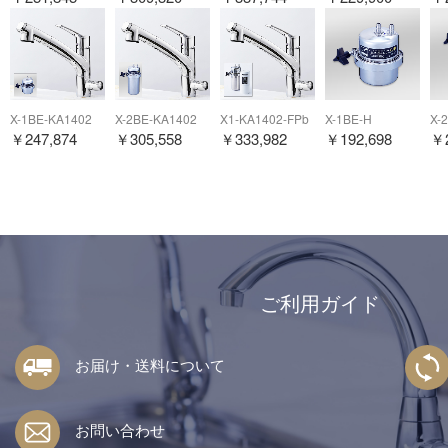
X-1BE-KA1402
X-2BE-KA1402
X1-KA1402-FPb
X-1BE-H
X-
￥
247,874
￥
305,558
￥
333,982
￥
192,698
￥
ご利用ガイド
お届け・送料について
お問い合わせ