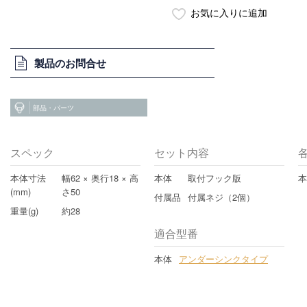
製品のお問合せ
部品・パーツ
スペック
セット内容
本体寸法
幅62 × 奥行18 × 高
本体
取付フック版
(mm)
さ50
付属品
付属ネジ（2個）
重量(g)
約28
適合型番
本体
アンダーシンクタイプ