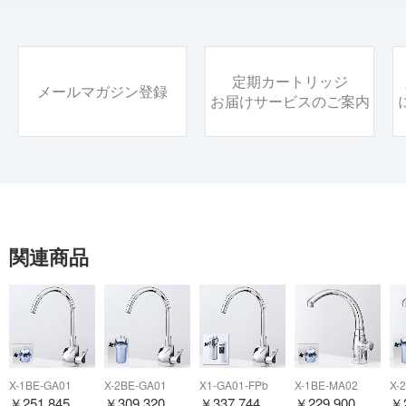
定期カートリッジ
メールマガジン登録
お届けサービスのご案内
関連商品
X-1BE-GA01
X-2BE-GA01
X1-GA01-FPb
X-1BE-MA02
X-
￥
251,845
￥
309,320
￥
337,744
￥
229,900
￥